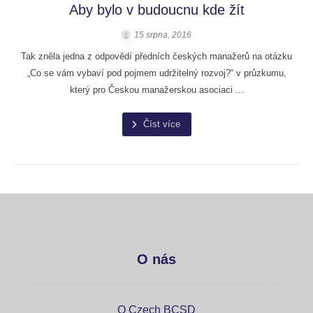
Aby bylo v budoucnu kde žít
15 srpna, 2016
Tak zněla jedna z odpovědí předních českých manažerů na otázku
„Co se vám vybaví pod pojmem udržitelný rozvoj?“ v průzkumu,
který pro Českou manažerskou asociaci ...
Číst více
O nás
O Czech BCSD