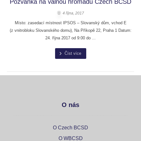
Pozvánka na valnou hromadu Czech BCSD
4 října, 2017
Místo: zasedací místnost IPSOS – Slovanský dům, vchod E
(z vnitrobloku Slovanského domu), Na Příkopě 22, Praha 1 Datum:
24. října 2017 od 9:00 do ...
Číst více
O nás
O Czech BCSD
O WBCSD