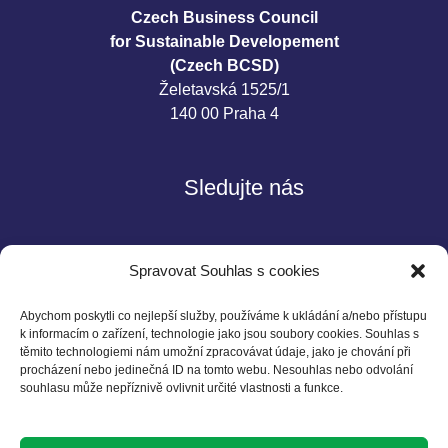
Czech Business Council
for Sustainable Developement
(Czech BCSD)
Želetavská 1525/1
140 00 Praha 4
Sledujte nás
Spravovat Souhlas s cookies
Abychom poskytli co nejlepší služby, používáme k ukládání a/nebo přístupu
k informacím o zařízení, technologie jako jsou soubory cookies. Souhlas s
těmito technologiemi nám umožní zpracovávat údaje, jako je chování při
Kontakt
procházení nebo jedinečná ID na tomto webu. Nesouhlas nebo odvolání
souhlasu může nepříznivě ovlivnit určité vlastnosti a funkce.
Czech BCSD
Želetavská 1525/1