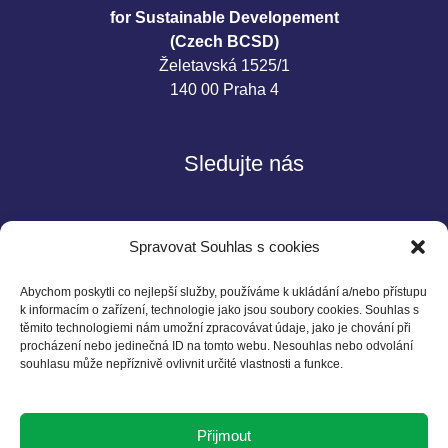
for Sustainable Developement
(Czech BCSD)
Želetavská 1525/1
140 00 Praha 4
Sledujte nás
Spravovat Souhlas s cookies
Abychom poskytli co nejlepší služby, používáme k ukládání a/nebo přístupu
k informacím o zařízení, technologie jako jsou soubory cookies. Souhlas s
těmito technologiemi nám umožní zpracovávat údaje, jako je chování při
Kontakt
procházení nebo jedinečná ID na tomto webu. Nesouhlas nebo odvolání
souhlasu může nepříznivě ovlivnit určité vlastnosti a funkce.
Czech BCSD
Želetavská 1525/1
Přijmout
140 00 Praha 4