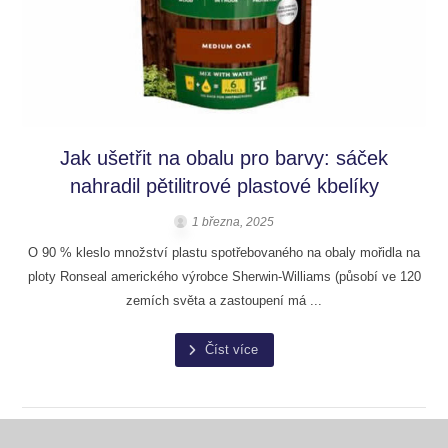
Jak ušetřit na obalu pro barvy: sáček
nahradil pětilitrové plastové kbelíky
1 března, 2025
O 90 % kleslo množství plastu spotřebovaného na obaly mořidla na
ploty Ronseal amerického výrobce Sherwin-Williams (působí ve 120
zemích světa a zastoupení má ...
Číst více