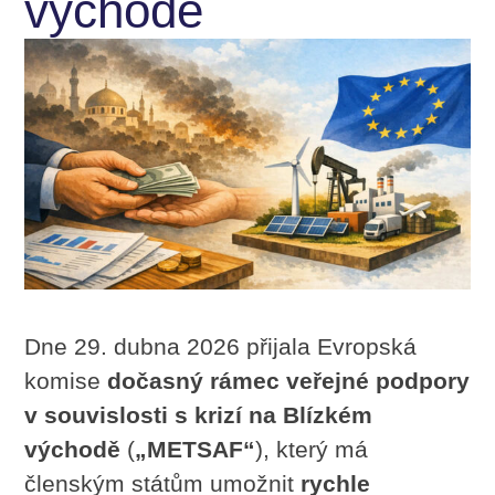
východě
Dne 29. dubna 2026 přijala Evropská
komise
dočasný rámec veřejné podpory
v souvislosti s krizí na Blízkém
východě
(
„METSAF“
), který má
členským státům umožnit
rychle