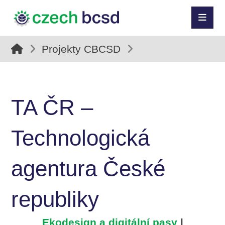
Projekty CBCSD
TA ČR –
Technologická
agentura České
republiky
Ekodesign a digitální pasy
|