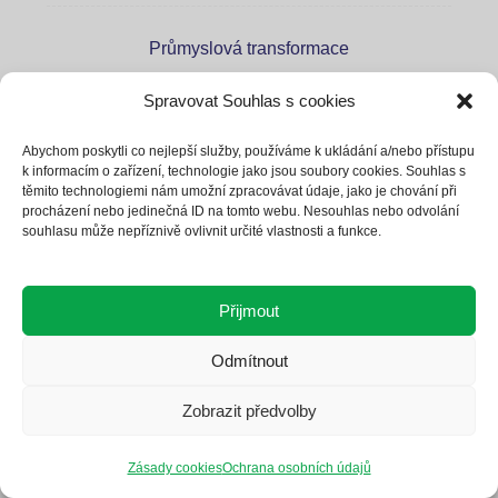
Průmyslová transformace
Oběhové hospodářství
Spravovat Souhlas s cookies
Dodavatelský řetězec
Abychom poskytli co nejlepší služby, používáme k ukládání a/nebo přístupu
Digitální ekonomika
k informacím o zařízení, technologie jako jsou soubory cookies. Souhlas s
těmito technologiemi nám umožní zpracovávat údaje, jako je chování při
Čistá mobilita
procházení nebo jedinečná ID na tomto webu. Nesouhlas nebo odvolání
souhlasu může nepříznivě ovlivnit určité vlastnosti a funkce.
Rethink
Přijmout
Odmítnout
O projektu
Zobrazit předvolby
Signatáři projektu
Memorandum
Zásady cookies
Ochrana osobních údajů