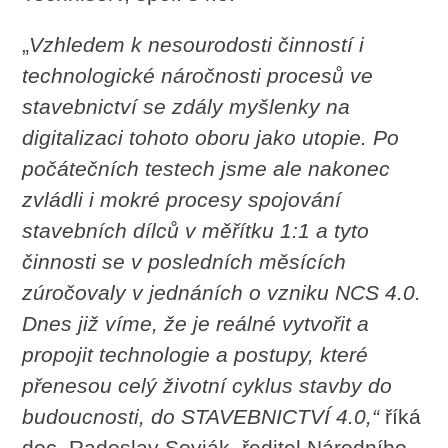
„
Vzhledem k nesourodosti činností i
technologické náročnosti procesů ve
stavebnictví se zdály myšlenky na
digitalizaci tohoto oboru jako utopie. Po
počátečních testech jsme ale nakonec
zvládli i mokré procesy spojování
stavebních dílců v měřítku 1:1 a tyto
činnosti se v posledních měsících
zúročovaly v jednáních o vzniku NCS 4.0.
Dnes již víme, že je reálné vytvořit a
propojit technologie a postupy, které
přenesou celý životní cyklus stavby do
budoucnosti, do STAVEBNICTVÍ 4.0,“
říká
doc. Radoslav Sovják, ředitel Národního