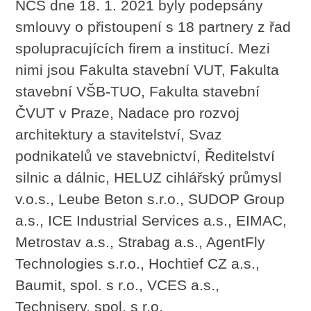
NCS dne 18. 1. 2021 byly podepsány
smlouvy o přistoupení s 18 partnery z řad
spolupracujících firem a institucí. Mezi
nimi jsou Fakulta stavební VUT, Fakulta
stavební VŠB-TUO, Fakulta stavební
ČVUT v Praze, Nadace pro rozvoj
architektury a stavitelství, Svaz
podnikatelů ve stavebnictví, Ředitelství
silnic a dálnic, HELUZ cihlářský průmysl
v.o.s., Leube Beton s.r.o., SUDOP Group
a.s., ICE Industrial Services a.s., EIMAC,
Metrostav a.s., Strabag a.s., AgentFly
Technologies s.r.o., Hochtief CZ a.s.,
Baumit, spol. s r.o., VCES a.s.,
Techniserv, spol. s r.o.