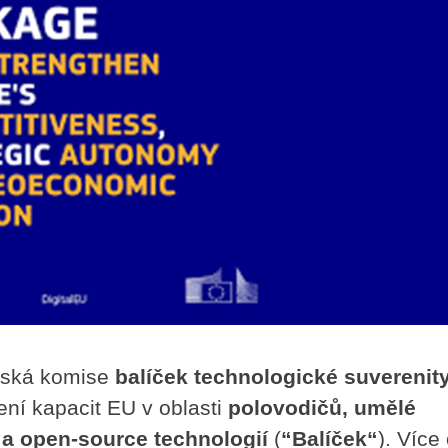
opská komise
balíček technologické suverenit
ní kapacit EU v oblasti
polovodičů, umělé
b a open-source technologií
(
“Balíček“
). Více