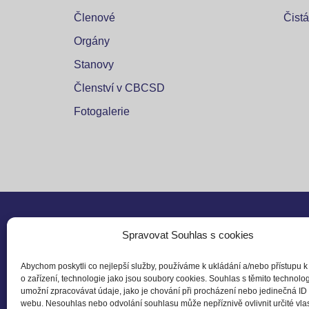
Členové
Čistá
Orgány
Stanovy
Členství v CBCSD
Fotogalerie
Spravovat Souhlas s cookies
Sledu
Abychom poskytli co nejlepší služby, používáme k ukládání a/nebo přístupu k
o zařízení, technologie jako jsou soubory cookies. Souhlas s těmito technol
Czech Business Council
umožní zpracovávat údaje, jako je chování při procházení nebo jedinečná ID
for Sustainable Developement
webu. Nesouhlas nebo odvolání souhlasu může nepříznivě ovlivnit určité vlas