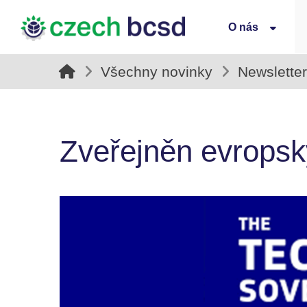
O nás
Všechny novinky
Newslette
Zveřejněn evropský