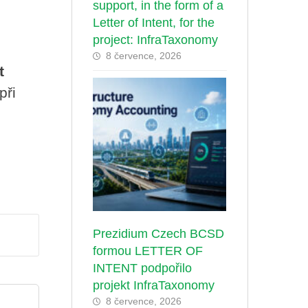
support, in the form of a
Letter of Intent, for the
project: InfraTaxonomy
8 července, 2026
t
při
Prezidium Czech BCSD
formou LETTER OF
INTENT podpořilo
projekt InfraTaxonomy
8 července, 2026