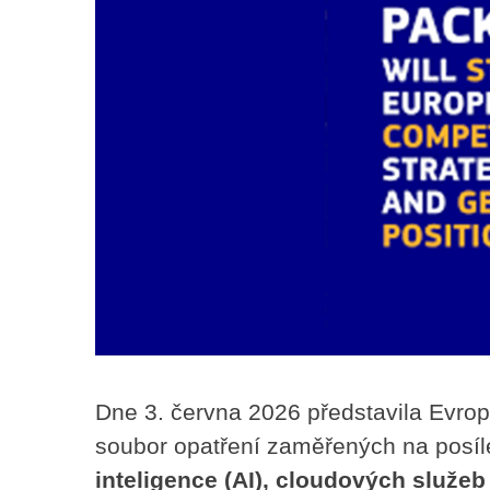
Dne 3. června 2026 představila Evr
soubor opatření zaměřených na posíle
inteligence (AI), cloudových služe