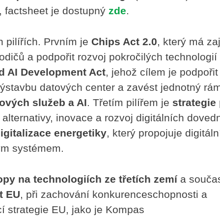
, factsheet je dostupný
zde
.
 pilířích. Prvním je
Chips Act 2.0
, který má zaji
dičů a podpořit rozvoj pokročilých technologií
d AI Development Act
, jehož cílem je podpořit
výstavbu datových center a zavést jednotný rá
ových služeb a AI
. Třetím pilířem je
strategie
alternativy, inovace a rozvoj digitálních dovedn
igitalizace energetiky
, který propojuje digitáln
kým systémem.
ropy na technologiích ze třetích zemí
a souča
t EU
, při zachování konkurenceschopnosti a
cí strategie EU, jako je Kompas