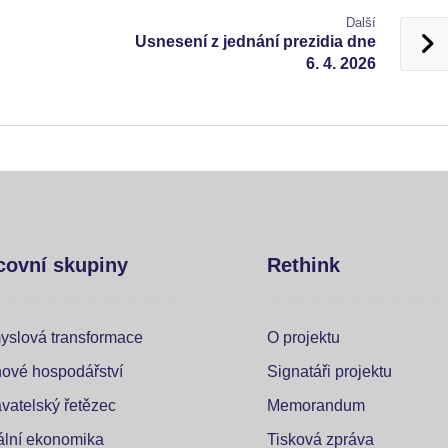
Další
Usnesení z jednání prezidia dne
6. 4. 2026
covní skupiny
Rethink
yslová transformace
O projektu
ové hospodářství
Signatáři projektu
vatelský řetězec
Memorandum
tální ekonomika
Tisková zpráva