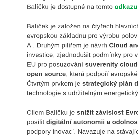
Balíčku je dostupné na tomto
odkazu
Balíček je založen na čtyřech hlavních
evropskou základnu pro výrobu polovo
AI. Druhým pilířem je návrh
Cloud an
investice, zjednodušit podmínky pro 
EU pro posuzování
suverenity cloud
open source
, která podpoří evropské 
Čtvrtým prvkem je
strategický plán d
technologie s udržitelným energetic
Cílem Balíčku je
snížit závislost Ev
posílit
digitální autonomii a odolnos
podpory inovací. Navazuje na stávají