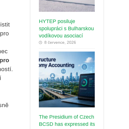
HYTEP posiluje
stit
spolupráci s Bulharskou
 pro
vodíkovou asociací
8 července, 2026
mec
 pro
ostí.
í
sně
The Presidium of Czech
BCSD has expressed its