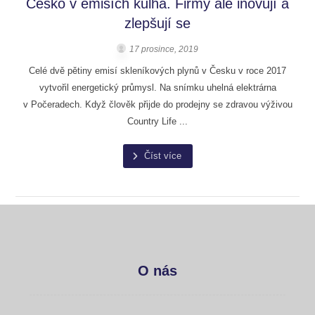
Česko v emisích kulhá. Firmy ale inovují a
zlepšují se
17 prosince, 2019
Celé dvě pětiny emisí skleníkových plynů v Česku v roce 2017
vytvořil energetický průmysl. Na snímku uhelná elektrárna
v Počeradech. Když člověk přijde do prodejny se zdravou výživou
Country Life ...
Číst více
O nás