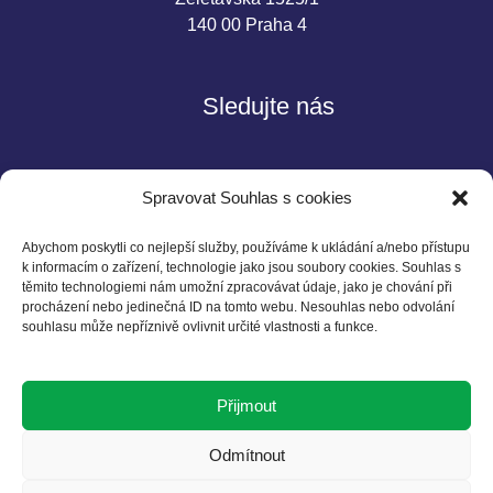
140 00 Praha 4
Sledujte nás
Spravovat Souhlas s cookies
Abychom poskytli co nejlepší služby, používáme k ukládání a/nebo přístupu
k informacím o zařízení, technologie jako jsou soubory cookies. Souhlas s
těmito technologiemi nám umožní zpracovávat údaje, jako je chování při
Kontakt
procházení nebo jedinečná ID na tomto webu. Nesouhlas nebo odvolání
souhlasu může nepříznivě ovlivnit určité vlastnosti a funkce.
Czech BCSD
Želetavská 1525/1
Přijmout
140 00 Praha 4
T: +420 602 525 836
Odmítnout
E: info@cbcsd.cz