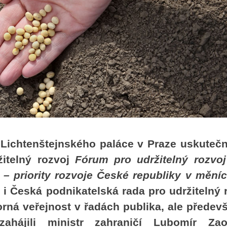
Lichtenštejnského paláce v Praze uskutečni
žitelný rozvoj
Fórum pro udržitelný rozvo
 – priority rozvoje České republiky v mění
 i Česká podnikatelská rada pro udržitelný 
rná veřejnost v řadách publika, ale předev
ahájili ministr zahraničí Lubomír Zaor