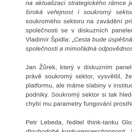
na aktualizaci strategického rámce j
široká veřejnost i soukromý sektor
soukromého sektoru na zavádění prin
společnosti se v diskuzních panele
Vladimír Špidla: „
Cesta bude úspěšná 
společnosti a mimořádná odpovědnos
Jan Žůrek, který v diskuzním panel
právě soukromý sektor, vysvětlil,
platformu, ale máme slabiny v institu
podniky. Soukromý sektor si tak hle
chybí mu parametry fungování prostře
Petr Lebeda, ředitel think-tanku Gl
dlouhodobé konkurenceschopnosti. J