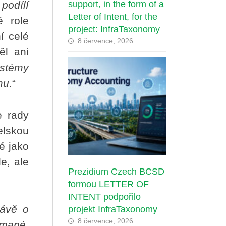
podílí
support, in the form of a
Letter of Intent, for the
ě role
project: InfraTaxonomy
í celé
8 července, 2026
ěl ani
ystémy
mu
.“
é rady
elskou
é jako
e, ale
Prezidium Czech BCSD
formou LETTER OF
INTENT podpořilo
rávě o
projekt InfraTaxonomy
8 července, 2026
ímané.