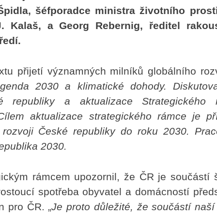
pidla, šéfporadce ministra životního prost
. Kalaš, a Georg Rebernig, ředitel rakou
ředí.
xtu přijetí významných milníků globálního roz
genda 2030 a klimatické dohody. Diskutov
é republiky a aktualizace Strategického
Cílem aktualizace strategického rámce je př
 rozvoji České republiky do roku 2030. Pra
epublika 2030.
egickým rámcem upozornil, že ČR je součástí š
 rostoucí spotřeba obyvatel a domácností předs
n pro ČR. „
Je proto důležité, že součástí naší