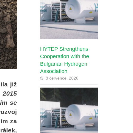
HYTEP Strengthens
Cooperation with the
Bulgarian Hydrogen
Association
8 července, 2026
la již
j 2015
cím se
rozvoj
ším za
álek,