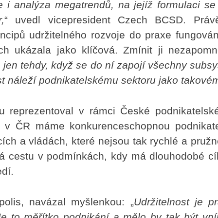
e i analýza megatrendů, na jejíž formulaci se 
,
“ uvedl vicepresident Czech BCSD. Práv
cipů udržitelného rozvoje do praxe fungován
ch ukázala jako klíčová. Zmínit ji nezapomn
jen tehdy, když se do ní zapojí všechny subs
t náleží podnikatelskému sektoru jako takové
u reprezentoval v rámci České podnikatelsk
 že v ČR máme konkurenceschopnou podnikat
cích a vládách, které nejsou tak rychlé a pružn
dá cestu v podmínkách, kdy má dlouhodobé cíl
dí.
opolis, navázal myšlenkou: „
Udržitelnost je p
e to měřítko podnikání a mělo by tak být vn