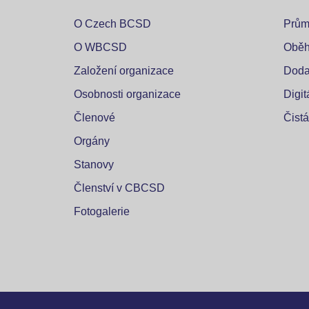
O Czech BCSD
Prům
O WBCSD
Oběh
Založení organizace
Doda
Osobnosti organizace
Digi
Členové
Čistá
Orgány
Stanovy
Členství v CBCSD
Fotogalerie