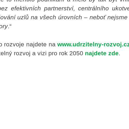
bez efektivních partnerství, centrálního ukotv
ojování uzlů na všech úrovních – neboť nejsme 
ory
.“
ho rozvoje najdete na
www.udrzitelny-rozvoj.c
elný rozvoj a vizi pro rok 2050
najdete zde
.