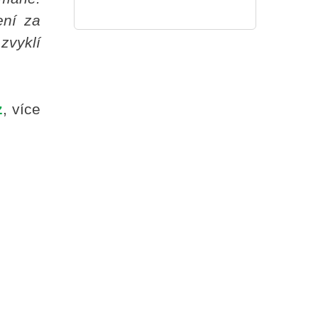
ení za
zvyklí
z
, více