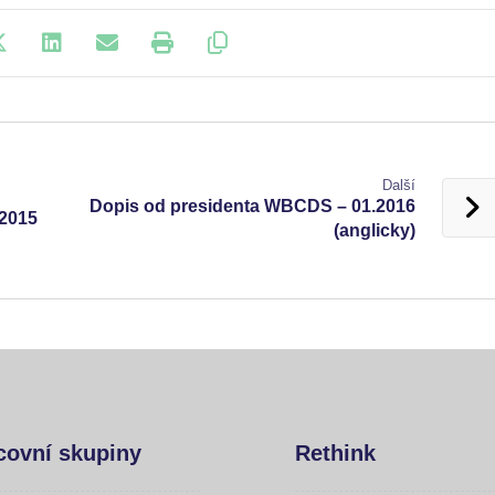
Další
Dopis od presidenta WBCDS – 01.2016
/2015
(anglicky)
covní skupiny
Rethink