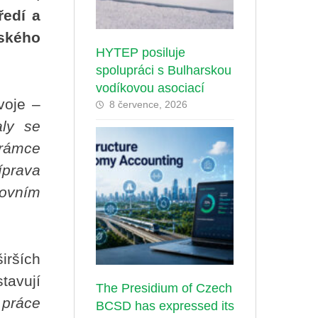
ředí a
ského
HYTEP posiluje
spolupráci s Bulharskou
vodíkovou asociací
voje –
8 července, 2026
aly se
 rámce
íprava
covním
irších
tavují
The Presidium of Czech
 práce
BCSD has expressed its