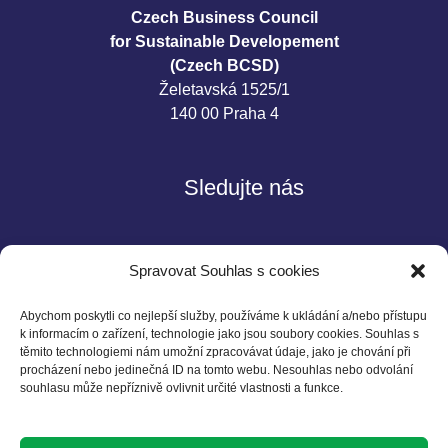
Czech Business Council
for Sustainable Developement
(Czech BCSD)
Želetavská 1525/1
140 00 Praha 4
Sledujte nás
Spravovat Souhlas s cookies
Abychom poskytli co nejlepší služby, používáme k ukládání a/nebo přístupu
k informacím o zařízení, technologie jako jsou soubory cookies. Souhlas s
těmito technologiemi nám umožní zpracovávat údaje, jako je chování při
Kontakt
procházení nebo jedinečná ID na tomto webu. Nesouhlas nebo odvolání
souhlasu může nepříznivě ovlivnit určité vlastnosti a funkce.
Czech BCSD
Želetavská 1525/1