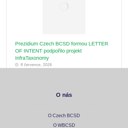
Prezidium Czech BCSD formou LETTER
OF INTENT podpořilo projekt
InfraTaxonomy
8 července, 2026
O nás
O Czech BCSD
O WBCSD