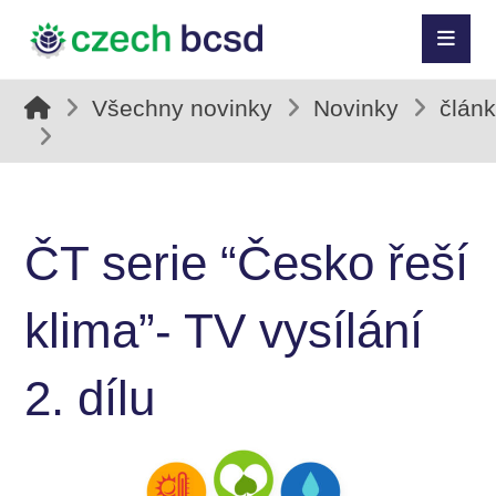
Všechny novinky
Novinky
člán
ČT serie “Česko řeší
klima”- TV vysílání
2. dílu