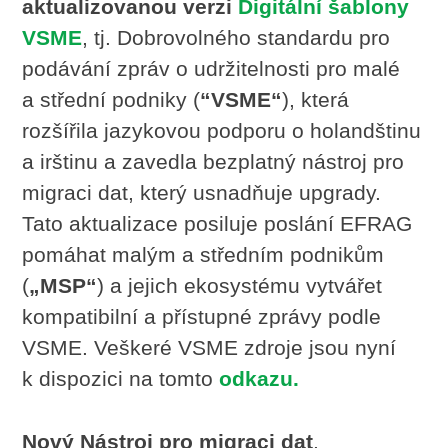
aktualizovanou verzi
D
igitální šablony
VSME
, tj. Dobrovolného standardu pro
podávání zpráv o udržitelnosti pro malé
a střední podniky (
“VSME“
), která
rozšířila jazykovou podporu o holandštinu
a irštinu a zavedla bezplatný nástroj pro
migraci dat, který usnadňuje upgrady.
Tato aktualizace posiluje poslání EFRAG
pomáhat malým a středním podnikům
(
„MSP“
) a jejich ekosystému vytvářet
kompatibilní a přístupné zprávy podle
VSME. Veškeré VSME zdroje jsou nyní
k dispozici na tomto
odkazu
.
Nový Nástroj pro migraci dat
,