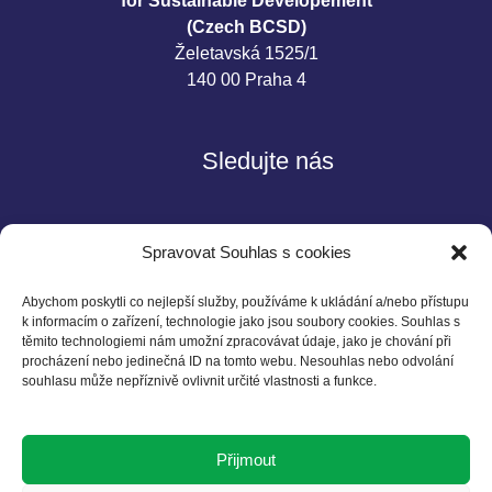
for Sustainable Developement
(Czech BCSD)
Želetavská 1525/1
140 00 Praha 4
Sledujte nás
Spravovat Souhlas s cookies
Abychom poskytli co nejlepší služby, používáme k ukládání a/nebo přístupu
k informacím o zařízení, technologie jako jsou soubory cookies. Souhlas s
těmito technologiemi nám umožní zpracovávat údaje, jako je chování při
Kontakt
procházení nebo jedinečná ID na tomto webu. Nesouhlas nebo odvolání
souhlasu může nepříznivě ovlivnit určité vlastnosti a funkce.
Czech BCSD
Želetavská 1525/1
Přijmout
140 00 Praha 4