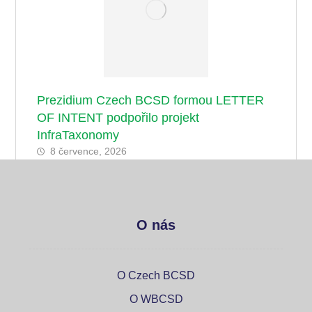
Prezidium Czech BCSD formou LETTER
OF INTENT podpořilo projekt
InfraTaxonomy
8 července, 2026
O nás
O Czech BCSD
O WBCSD