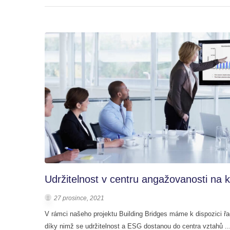
Udržitelnost v centru angažovanosti na 
27 prosince, 2021
V rámci našeho projektu Building Bridges máme k dispozici řa
díky nimž se udržitelnost a ESG dostanou do centra vztahů ..