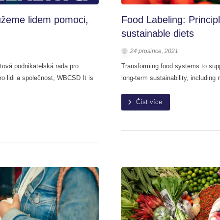
ůžeme lidem pomoci,
Food Labeling: Princip
sustainable diets
24 prosince, 2021
tová podnikatelská rada pro
Transforming food systems to supp
 lidi a společnost, WBCSD It is
long-term sustainability, including 
Číst více