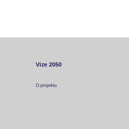
Vize 2050
O projektu