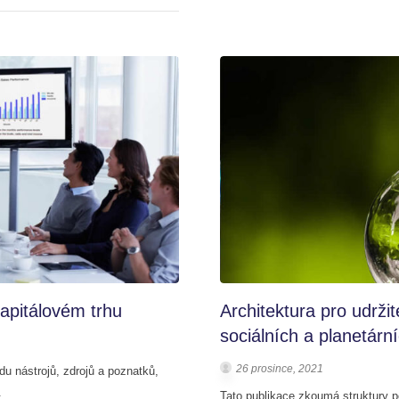
kapitálovém trhu
Architektura pro udrži
sociálních a planetárn
26 prosince, 2021
du nástrojů, zdrojů a poznatků,
.
Tato publikace zkoumá struktury p