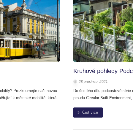
Kruhové pohledy Podcas
28 prosince, 2021
obility? Prozkoumejte naši novou
Do šestého dílu podcastové série
řující k městské mobilitě, která
proudu Circular Built Environment,
Číst více