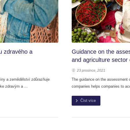
u zdravého a
Guidance on the asses
and agriculture secto
23 prosince, 2021
viny a zemědělství zdůrazňuje
The guidance on the assessment of
 ke zdravým a ...
companies helps companies to accou
Číst více