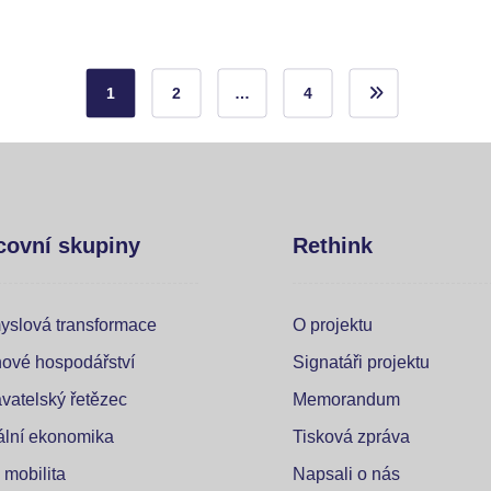
1
2
…
4
covní skupiny
Rethink
yslová transformace
O projektu
ové hospodářství
Signatáři projektu
vatelský řetězec
Memorandum
tální ekonomika
Tisková zpráva
 mobilita
Napsali o nás