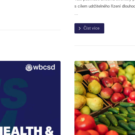
s cílem udržitelného řízení dlouho
...
Číst více