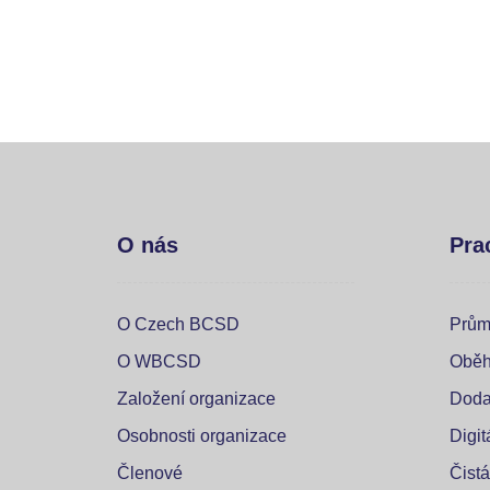
O nás
Pra
O Czech BCSD
Prům
O WBCSD
Oběh
Založení organizace
Doda
Osobnosti organizace
Digi
Členové
Čistá