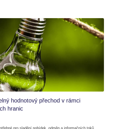
telný hodnotový přechod v rámci
ích hranic
otřebné pro sladění pobídek, odměn a informačních toků