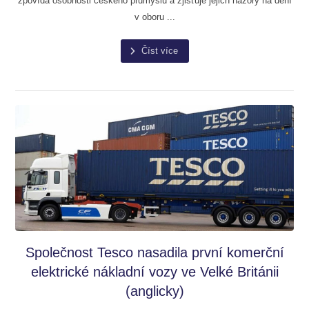
zpovídá osobnosti českého průmyslu a zjišťuje jejich názory na dění
v oboru ...
Číst více
Společnost Tesco nasadila první komerční
elektrické nákladní vozy ve Velké Británii
(anglicky)