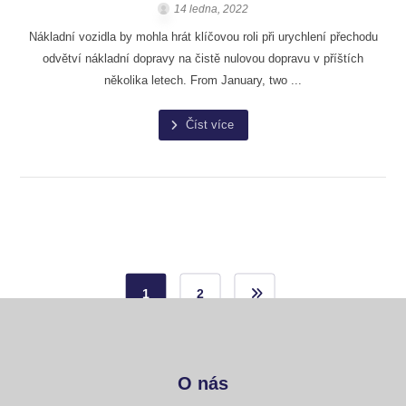
14 ledna, 2022
Nákladní vozidla by mohla hrát klíčovou roli při urychlení přechodu
odvětví nákladní dopravy na čistě nulovou dopravu v příštích
několika letech. From January, two ...
Číst více
1
2
O nás