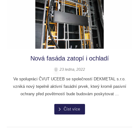
Nová fasáda zatopí i ochladí
23 ledna, 2022
Ve spolupráci ČVUT UCEEB se společností DEKMETAL s.r.o.
vzniká nový tepelně aktivní fasádní prvek, který kromě pasivní
ochrany před povětrností bude budovám poskytovat ...
Číst více