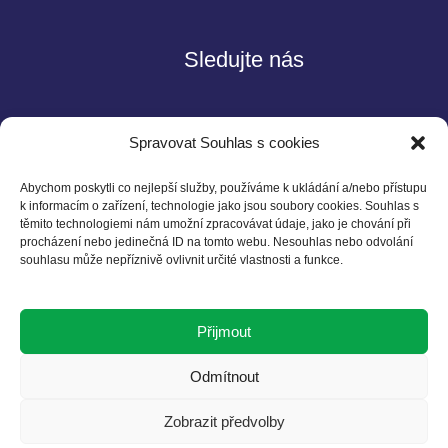
Sledujte nás
Spravovat Souhlas s cookies
Abychom poskytli co nejlepší služby, používáme k ukládání a/nebo přístupu
k informacím o zařízení, technologie jako jsou soubory cookies. Souhlas s
těmito technologiemi nám umožní zpracovávat údaje, jako je chování při
Kontakt
procházení nebo jedinečná ID na tomto webu. Nesouhlas nebo odvolání
souhlasu může nepříznivě ovlivnit určité vlastnosti a funkce.
Czech BCSD
Želetavská 1525/1
Přijmout
140 00 Praha 4
T: +420 602 525 836
Odmítnout
E: info@cbcsd.cz
Zobrazit předvolby