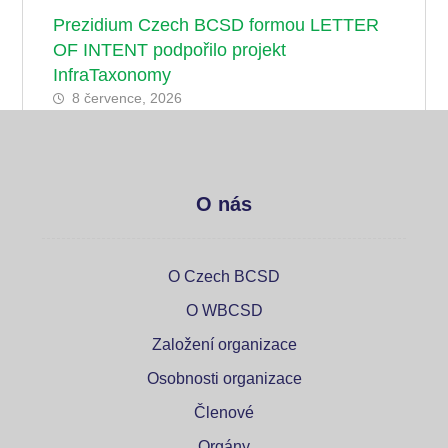
Prezidium Czech BCSD formou LETTER
OF INTENT podpořilo projekt
InfraTaxonomy
8 července, 2026
O nás
O Czech BCSD
O WBCSD
Založení organizace
Osobnosti organizace
Členové
Orgány