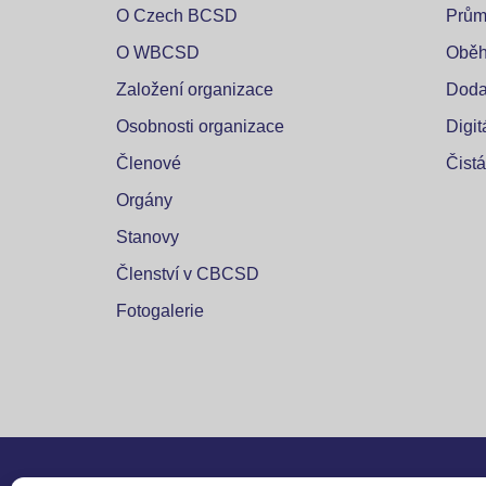
O Czech BCSD
Prům
O WBCSD
Oběh
Založení organizace
Doda
Osobnosti organizace
Digi
Členové
Čistá
Orgány
Stanovy
Členství v CBCSD
Fotogalerie