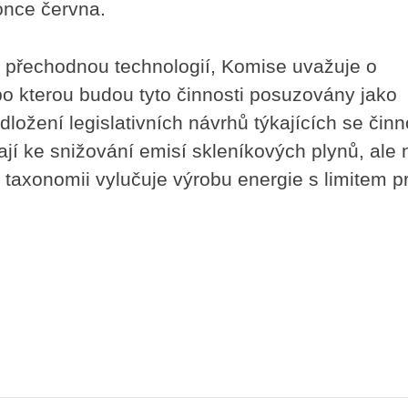
konce června.
o přechodnou technologií, Komise uvažuje o
po kterou budou tyto činnosti posuzovány jako
ožení legislativních návrhů týkajících se činn
ají ke snižování emisí skleníkových plynů, ale 
 taxonomii vylučuje výrobu energie s limitem p