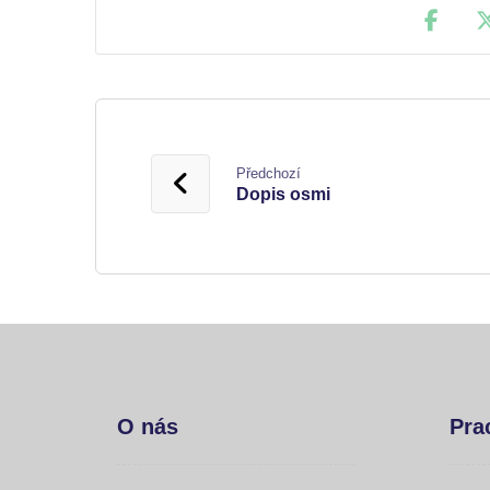
Předchozí
Dopis osmi
O nás
Pra