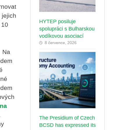
rnovat
jejich
HYTEP posiluje
 10
spolupráci s Bulharskou
vodíkovou asociací
8 července, 2026
. Na
edem
é
rné
ledem
ových
ina
1
The Presidium of Czech
ny
BCSD has expressed its