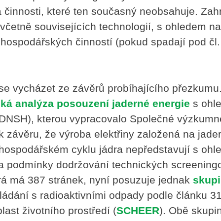
a činnosti, které ten současný neobsahuje. Zah
 včetně souvisejících technologií, s ohledem na 
hospodářských činností (pokud spadají pod čl.
se vycházet ze závěrů probíhajícího přezkumu
cká analýza posouzení jaderné energie
s ohl
DNSH), kterou vypracovalo Společné výzkumn
 k závěru, že výroba elektřiny založená na jade
ém hospodářském cyklu jádra nepředstavují s oh
a podmínky dodržování technických screening
terá má 387 stránek, nyní posuzuje jednak
skup
ládání s radioaktivními odpady podle článku 3
ast životního prostředí (
SCHEER
). Obě skupi