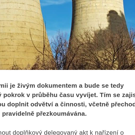
omii je živým dokumentem a bude se tedy
pokrok v průběhu času vyvíjet. Tím se zajis
u doplnit odvětví a činnosti, včetně přech
ou pravidelně přezkoumávána.
mout doplňkový delegovaný akt k nařízení o