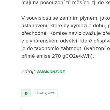
mají na posouzení tři měsíce, tj. do 
V souvislosti se zemním plynem, jak
ustanovení, které by vymezilo dobu, 
přechodné. Komise navíc zvažuje předl
v plynárenském odvětví, které přispív
je do taxonomie zahrnout. (Nařízení o
přímé emise 270 gCO2e/kWh).
Zdroj:
www.cez.cz
8 května, 2021