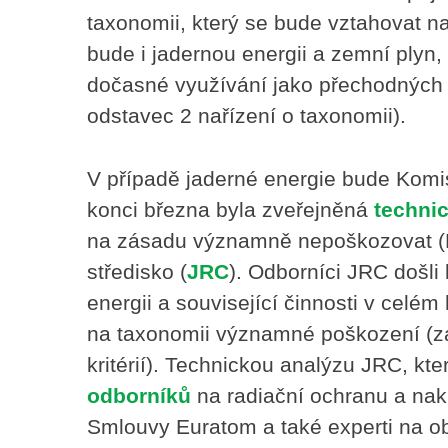
taxonomii, který se bude vztahovat n
bude i jadernou energii a zemní plyn,
dočasné využívání jako přechodných 
odstavec 2 nařízení o taxonomii).
V případě jaderné energie bude Komi
konci března byla zveřejněná
techni
na zásadu významně nepoškozovat (
středisko (
JRC
). Odborníci JRC došli
energii a související činnosti v cel
na taxonomii významné poškození (z
kritérií). Technickou analýzu JRC, k
odborníků
na radiační ochranu a nak
Smlouvy Euratom a také experti na obl