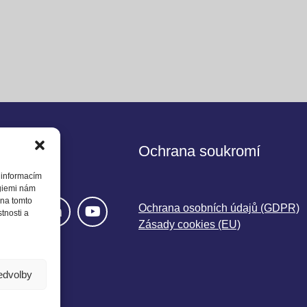
jte nás
Ochrana soukromí
 informacím
ogiemi nám
 na tomto
Ochrana osobních údajů (GDPR)
tnosti a
Zásady cookies (EU)
ředvolby