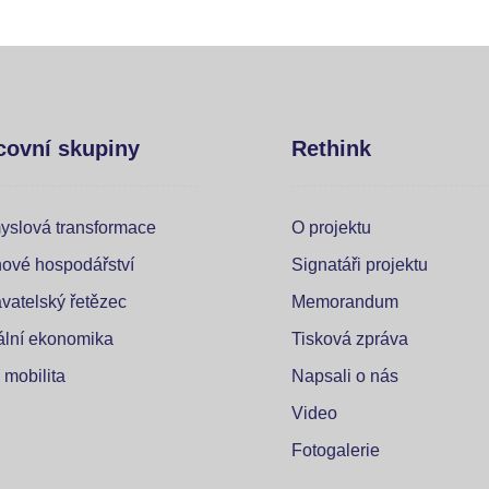
covní skupiny
Rethink
yslová transformace
O projektu
ové hospodářství
Signatáři projektu
vatelský řetězec
Memorandum
tální ekonomika
Tisková zpráva
 mobilita
Napsali o nás
Video
Fotogalerie