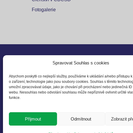
Fotogalerie
Spravovat Souhlas s cookies
Sledu
Abychom poskytli co nejlepší služby, používáme k ukládání a/nebo přístupu k
o zařízení, technologie jako jsou soubory cookies. Souhlas s těmito technol
Czech Business Council
umožní zpracovávat údaje, jako je chování při procházení nebo jedinečná ID
for Sustainable Developement
webu. Nesouhlas nebo odvolání souhlasu může nepříznivě ovlivnit určité vlas
funkce.
(Czech BCSD)
Želetavská 1525/1
140 00 Praha 4
Přijmout
Odmítnout
Zobrazit p