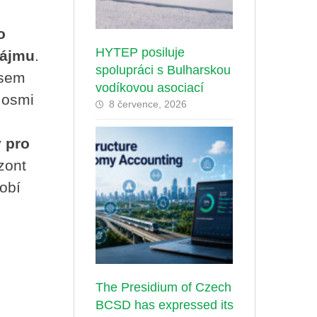
o
HYTEP posiluje
zájmu
.
spolupráci s Bulharskou
osem
vodíkovou asociací
 osmi
8 července, 2026
 pro
zont
obí
The Presidium of Czech
BCSD has expressed its