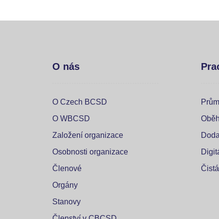
O nás
Pra
O Czech BCSD
Prům
O WBCSD
Oběh
Založení organizace
Doda
Osobnosti organizace
Digi
Členové
Čistá
Orgány
Stanovy
Členství v CBCSD